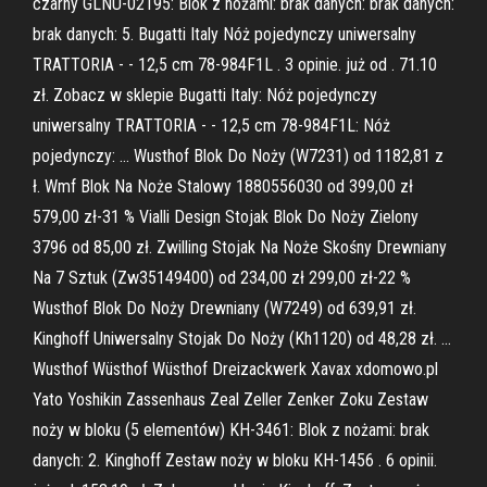
czarny GLNU-02195: Blok z nożami: brak danych: brak danych:
brak danych: 5. Bugatti Italy Nóż pojedynczy uniwersalny
TRATTORIA - - 12,5 cm 78-984F1L . 3 opinie. już od . 71.10
zł. Zobacz w sklepie Bugatti Italy: Nóż pojedynczy
uniwersalny TRATTORIA - - 12,5 cm 78-984F1L: Nóż
pojedynczy: … Wusthof Blok Do Noży (W7231) od 1182,81 z
ł. Wmf Blok Na Noże Stalowy 1880556030 od 399,00 zł
579,00 zł-31 % Vialli Design Stojak Blok Do Noży Zielony
3796 od 85,00 zł. Zwilling Stojak Na Noże Skośny Drewniany
Na 7 Sztuk (Zw35149400) od 234,00 zł 299,00 zł-22 %
Wusthof Blok Do Noży Drewniany (W7249) od 639,91 zł.
Kinghoff Uniwersalny Stojak Do Noży (Kh1120) od 48,28 zł. …
Wusthof Wüsthof Wüsthof Dreizackwerk Xavax xdomowo.pl
Yato Yoshikin Zassenhaus Zeal Zeller Zenker Zoku Zestaw
noży w bloku (5 elementów) KH-3461: Blok z nożami: brak
danych: 2. Kinghoff Zestaw noży w bloku KH-1456 . 6 opinii.