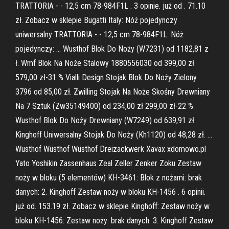
TRATTORIA - - 12,5 cm 78-984F1L . 3 opinie. już od . 71.10
zł. Zobacz w sklepie Bugatti Italy: Nóż pojedynczy
uniwersalny TRATTORIA - - 12,5 cm 78-984F1L: Nóż
pojedynczy: … Wusthof Blok Do Noży (W7231) od 1182,81 z
ł. Wmf Blok Na Noże Stalowy 1880556030 od 399,00 zł
579,00 zł-31 % Vialli Design Stojak Blok Do Noży Zielony
3796 od 85,00 zł. Zwilling Stojak Na Noże Skośny Drewniany
Na 7 Sztuk (Zw35149400) od 234,00 zł 299,00 zł-22 %
Wusthof Blok Do Noży Drewniany (W7249) od 639,91 zł.
Kinghoff Uniwersalny Stojak Do Noży (Kh1120) od 48,28 zł. …
Wusthof Wüsthof Wüsthof Dreizackwerk Xavax xdomowo.pl
Yato Yoshikin Zassenhaus Zeal Zeller Zenker Zoku Zestaw
noży w bloku (5 elementów) KH-3461: Blok z nożami: brak
danych: 2. Kinghoff Zestaw noży w bloku KH-1456 . 6 opinii.
już od. 153.19 zł. Zobacz w sklepie Kinghoff: Zestaw noży w
bloku KH-1456: Zestaw noży: brak danych: 3. Kinghoff Zestaw