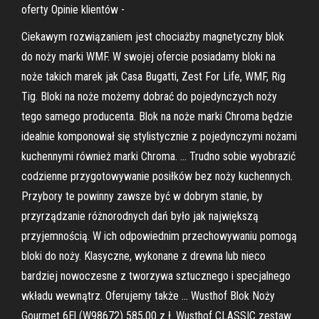
oferty Opinie klientów -
Ciekawym rozwiązaniem jest chociażby magnetyczny blok
do noży marki WMF. W swojej ofercie posiadamy bloki na
noże takich marek jak Casa Bugatti, Zest For Life, WMF, Rig
Tig. Bloki na noże możemy dobrać do pojedynczych noży
tego samego producenta. Blok na noże marki Chroma będzie
idealnie komponował się stylistycznie z pojedynczymi nożami
kuchennymi również marki Chroma. … Trudno sobie wyobrazić
codzienne przygotowywanie posiłków bez noży kuchennych.
Przybory te powinny zawsze być w dobrym stanie, by
przyrządzanie różnorodnych dań było jak największą
przyjemnością. W ich odpowiednim przechowywaniu pomogą
bloki do noży. Klasyczne, wykonane z drewna lub nieco
bardziej nowoczesne z tworzywa sztucznego i specjalnego
wkładu wewnątrz. Oferujemy także … Wusthof Blok Noży
Gourmet 6El (W98672) 585,00 z ł. Wusthof CLASSIC zestaw