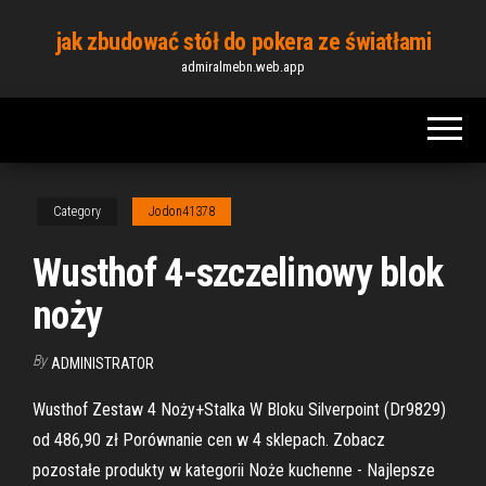
Skip
jak zbudować stół do pokera ze światłami
to
admiralmebn.web.app
the
content
Category
Jodon41378
Wusthof 4-szczelinowy blok
noży
By
ADMINISTRATOR
Wusthof Zestaw 4 Noży+Stalka W Bloku Silverpoint (Dr9829)
od 486,90 zł Porównanie cen w 4 sklepach. Zobacz
pozostałe produkty w kategorii Noże kuchenne - Najlepsze