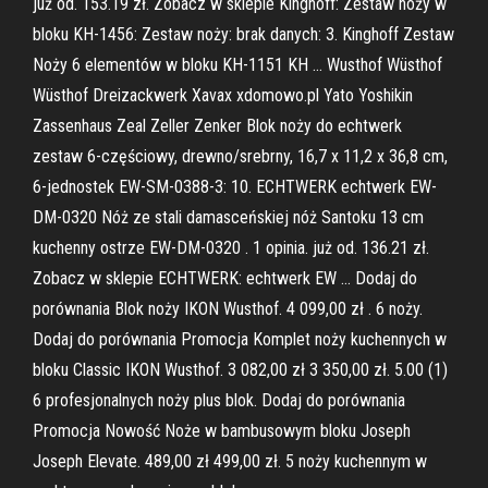
już od. 153.19 zł. Zobacz w sklepie Kinghoff: Zestaw noży w
bloku KH-1456: Zestaw noży: brak danych: 3. Kinghoff Zestaw
Noży 6 elementów w bloku KH-1151 KH … Wusthof Wüsthof
Wüsthof Dreizackwerk Xavax xdomowo.pl Yato Yoshikin
Zassenhaus Zeal Zeller Zenker Blok noży do echtwerk
zestaw 6-częściowy, drewno/srebrny, 16,7 x 11,2 x 36,8 cm,
6-jednostek EW-SM-0388-3: 10. ECHTWERK echtwerk EW-
DM-0320 Nóż ze stali damasceńskiej nóż Santoku 13 cm
kuchenny ostrze EW-DM-0320 . 1 opinia. już od. 136.21 zł.
Zobacz w sklepie ECHTWERK: echtwerk EW … Dodaj do
porównania Blok noży IKON Wusthof. 4 099,00 zł . 6 noży.
Dodaj do porównania Promocja Komplet noży kuchennych w
bloku Classic IKON Wusthof. 3 082,00 zł 3 350,00 zł. 5.00 (1)
6 profesjonalnych noży plus blok. Dodaj do porównania
Promocja Nowość Noże w bambusowym bloku Joseph
Joseph Elevate. 489,00 zł 499,00 zł. 5 noży kuchennym w