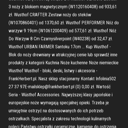
3 noży z blokiem magnetycznym (W1120160408) od 933,61
zł. Wusthof CRAFTER Zestaw noży do steków
(W1070860401) od 1370,60 zł. Wusthof PERFORMER Nóż do
warzyw 9 19cm (W1061200409) od 577,61 zł. Wusthof Nóż
Do Warzyw 8 Cm Czarnysilverpoint (W40238) od 32,47 zł.
Wusthof URBAN FARMER Santoku 17cm … Kup Wusthof -
Blok do noży drewniany w atrakcyjnej cenie lub sprawdź inne
produkty z kategorii Kuchnia Noże kuchenne Noże niemieckie
Wusthof Wusthof - bloki, deski, listwy i akcesoria -
FrankHerbert.pl. Nasz sklep stacjonarny Kontakt Infolinia502
27 37 97E-mailsklep@frankherbert.pl (0) 0,00 zł. Wartość
Seria - Wüsthof Accessories. Najwyższej klasy japońskie i
europejskie noże wymagają specjalnej opieki. Trzeba je
umiejętnie ostrzyć na dostosowanych do ich potrzeb
ostrzałkach. Specjalista z zakresu technologii kulinarnych
poleci Państwu ostrzałki ceramiczne, kamienie do ostrzenia