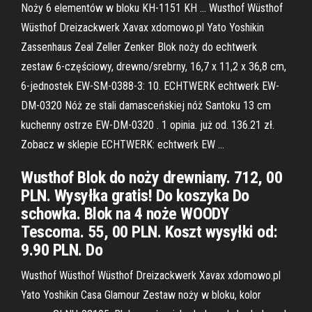
Noży 6 elementów w bloku KH-1151 KH … Wusthof Wüsthof
Wüsthof Dreizackwerk Xavax xdomowo.pl Yato Yoshikin
Zassenhaus Zeal Zeller Zenker Blok noży do echtwerk
zestaw 6-częściowy, drewno/srebrny, 16,7 x 11,2 x 36,8 cm,
6-jednostek EW-SM-0388-3: 10. ECHTWERK echtwerk EW-
DM-0320 Nóż ze stali damasceńskiej nóż Santoku 13 cm
kuchenny ostrze EW-DM-0320 . 1 opinia. już od. 136.21 zł.
Zobacz w sklepie ECHTWERK: echtwerk EW …
Wusthof Blok do noży drewniany. 712, 00
PLN. Wysyłka gratis! Do koszyka Do
schowka. Blok na 4 noże WOODY
Tescoma. 55, 00 PLN. Koszt wysyłki od:
9.90 PLN. Do
Wusthof Wüsthof Wüsthof Dreizackwerk Xavax xdomowo.pl
Yato Yoshikin Casa Glamour Zestaw noży w bloku, kolor