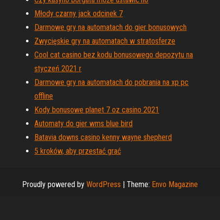
Młody czarny jack odcinek 7
Darmowe gry na automatach do gier bonusowych
Zwycięskie gry na automatach w stratosferze
Cool cat casino bez kodu bonusowego depozytu na
styczeń 2021 r
Darmowe gry na automatach do pobrania na xp pc
offline
Kody bonusowe planet 7 oz casino 2021
Automaty do gier wms blue bird
Batavia downs casino kenny wayne shepherd
5 kroków, aby przestać grać
Proudly powered by
WordPress
|
Theme:
Envo Magazine