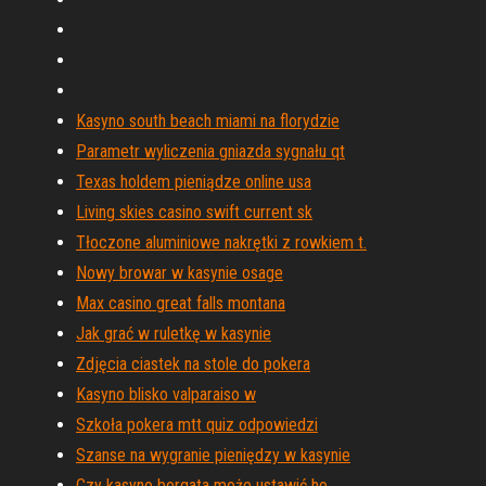
Kasyno south beach miami na florydzie
Parametr wyliczenia gniazda sygnału qt
Texas holdem pieniądze online usa
Living skies casino swift current sk
Tłoczone aluminiowe nakrętki z rowkiem t.
Nowy browar w kasynie osage
Max casino great falls montana
Jak grać w ruletkę w kasynie
Zdjęcia ciastek na stole do pokera
Kasyno blisko valparaiso w
Szkoła pokera mtt quiz odpowiedzi
Szanse na wygranie pieniędzy w kasynie
Czy kasyno borgata może ustawić ho