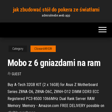
Skip
jak zbudować stół do pokera ze światłami
to
admiralmebn.web.app
the
content
Category
Cloward49539
Mobo z 6 gniazdami na ram
By
GUEST
Buy A-Tech 32GB KIT (2 x 16GB) for Asus Z Motherboard
Series Z8NA-D6, Z8NA-D6C, Z8NH-D12 DIMM DDR3 ECC
Registered PC3-8500 1066MHz Dual Rank Server RAM
Memory: Memory - Amazon.com FREE DELIVERY possible on