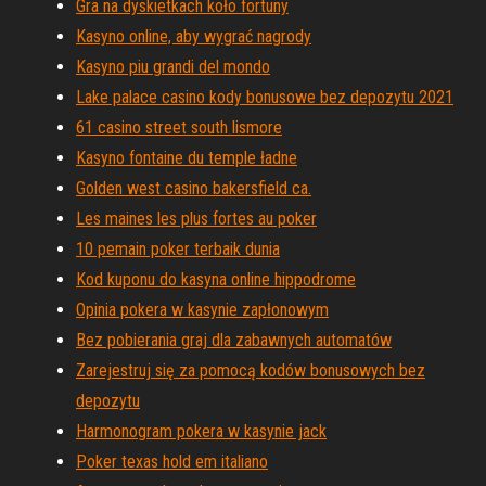
Gra na dyskietkach koło fortuny
Kasyno online, aby wygrać nagrody
Kasyno piu grandi del mondo
Lake palace casino kody bonusowe bez depozytu 2021
61 casino street south lismore
Kasyno fontaine du temple ładne
Golden west casino bakersfield ca.
Les maines les plus fortes au poker
10 pemain poker terbaik dunia
Kod kuponu do kasyna online hippodrome
Opinia pokera w kasynie zapłonowym
Bez pobierania graj dla zabawnych automatów
Zarejestruj się za pomocą kodów bonusowych bez
depozytu
Harmonogram pokera w kasynie jack
Poker texas hold em italiano