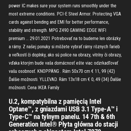
power IC makes sure your system runs smoothly under the
most extreme conditions. PCI-E Steel Armor. Protecting VGA
cards against bending and EMI for better performance,
stability and strength. MPG Z490 GAMING EDGE WIFI
premium … 29.01.2021 Potrebovať na to budeme len obrázky
a rámy. Z našej ponuky si môžete vybrať rámy rôznych farieb
a veľkostí či doplnky, ako sú police na obrazy, vitríny či obrazy,
vďaka ktorým bude vaša domácnosť ešte viac odzrkadľovať
vašu osobnosť. KNOPPÄNG . Rám 50x70 cm € 11, 99 (42)
Ďalšie možnosti. YLLEVAD. Rám 13x18 cm € 0, 49 (34) Ďalšie
možnosti. Cena IKEA Family
U.2, kompatybilna z pamięcią Intel
Optane™, z gniazdami USB 3.1 Type-A™ i
Type-C™ na tylnym panelu. 14 7th & 6th
Generation Intel® Płyta główna do stacji