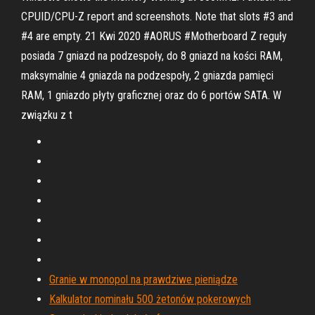
CPUID/CPU-Z report and screenshots. Note that slots #3 and
#4 are empty. 21 Kwi 2020 #AORUS #Motherboard Z reguły
posiada 7 gniazd na podzespoły, do 8 gniazd na kości RAM,
maksymalnie 4 gniazda na podzespoły, 2 gniazda pamięci
RAM, 1 gniazdo płyty graficznej oraz do 6 portów SATA. W
związku z t
Granie w monopol na prawdziwe pieniądze
Kalkulator nominału 500 żetonów pokerowych