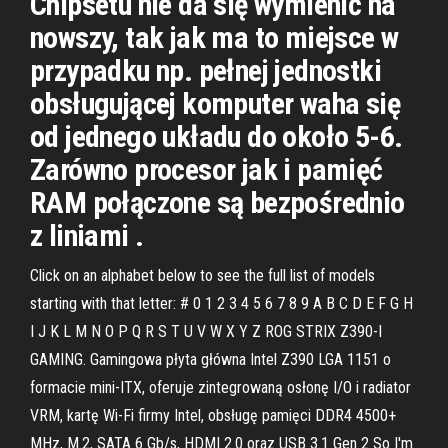
Chipsetu nie da się wymienić na
nowszy, tak jak ma to miejsce w
przypadku np. pełnej jednostki
obsługującej komputer waha się
od jednego układu do około 5-6.
Zarówno procesor jak i pamięć
RAM połączone są bezpośrednio
z liniami .
Click on an alphabet below to see the full list of models
starting with that letter: # 0 1 2 3 4 5 6 7 8 9 A B C D E F G H
I J K L M N O P Q R S T U V W X Y Z ROG STRIX Z390-I
GAMING. Gamingowa płyta główna Intel Z390 LGA 1151 o
formacie mini-ITX, oferuje zintegrowaną osłonę I/O i radiator
VRM, kartę Wi-Fi firmy Intel, obsługę pamięci DDR4 4500+
MHz, M.2, SATA 6 Gb/s, HDMI 2.0 oraz USB 3.1 Gen 2 So I'm