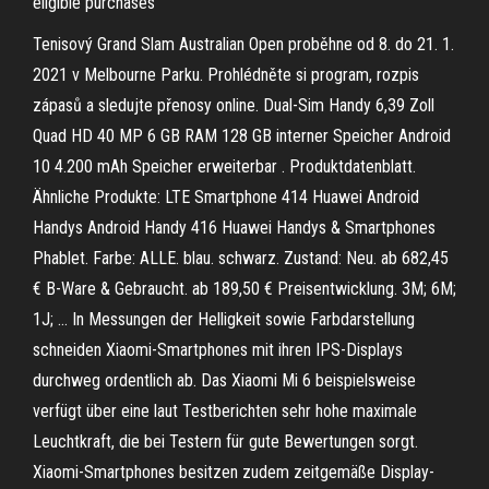
eligible purchases
Tenisový Grand Slam Australian Open proběhne od 8. do 21. 1.
2021 v Melbourne Parku. Prohlédněte si program, rozpis
zápasů a sledujte přenosy online. Dual-Sim Handy 6,39 Zoll
Quad HD 40 MP 6 GB RAM 128 GB interner Speicher Android
10 4.200 mAh Speicher erweiterbar . Produktdatenblatt.
Ähnliche Produkte: LTE Smartphone 414 Huawei Android
Handys Android Handy 416 Huawei Handys & Smartphones
Phablet. Farbe: ALLE. blau. schwarz. Zustand: Neu. ab 682,45
€ B-Ware & Gebraucht. ab 189,50 € Preisentwicklung. 3M; 6M;
1J; … In Messungen der Helligkeit sowie Farbdarstellung
schneiden Xiaomi-Smartphones mit ihren IPS-Displays
durchweg ordentlich ab. Das Xiaomi Mi 6 beispielsweise
verfügt über eine laut Testberichten sehr hohe maximale
Leuchtkraft, die bei Testern für gute Bewertungen sorgt.
Xiaomi-Smartphones besitzen zudem zeitgemäße Display-