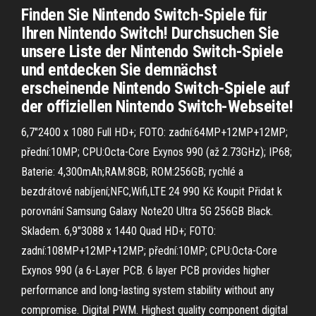
Finden Sie Nintendo Switch-Spiele für
Ihren Nintendo Switch! Durchsuchen Sie
unsere Liste der Nintendo Switch-Spiele
und entdecken Sie demnächst
erscheinende Nintendo Switch-Spiele auf
der offiziellen Nintendo Switch-Webseite!
6,7"2400 x 1080 Full HD+; FOTO: zadní:64MP+12MP+12MP;
přední:10MP; CPU:Octa-Core Exynos 990 (až 2.73GHz); IP68;
Baterie: 4,300mAh;RAM:8GB; ROM:256GB; rychlé a
bezdrátové nabíjení;NFC,Wifi,LTE 24 990 Kč Koupit Přidat k
porovnání Samsung Galaxy Note20 Ultra 5G 256GB Black.
Skladem. 6,9"3088 x 1440 Quad HD+; FOTO:
zadní:108MP+12MP+12MP; přední:10MP; CPU:Octa-Core
Exynos 990 (a 6-Layer PCB. 6 layer PCB provides higher
performance and long-lasting system stability without any
compromise. Digital PWM. Highest quality component digital