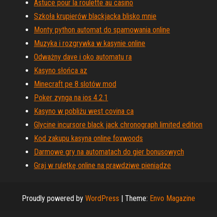
Astuce pour la roulette au casino
Szkoła krupierów blackjacka blisko mnie
Monty python automat do spamowania online
Muzyka i rozgrywka w kasynie online
Odważny dave i oko automatu ra
Kasyno słońca az
Minecraft pe 8 slotów mod
Poker zynga na ios 4.2.1
Kasyno w pobliżu west covina ca
Glycine incursore black jack chronograph limited edition
Kod zakupu kasyna online foxwoods
Darmowe gry na automatach do gier bonusowych
Graj w ruletkę online na prawdziwe pieniądze
Proudly powered by
WordPress
|
Theme:
Envo Magazine