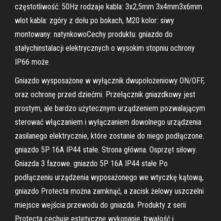
częstotliwość: 50Hz rodzaje kabla: 3x2,5mm 3x4mm3x6mm
wlot kabla: zgóry z dołu po bokach, M20 kolor: siwy
montowany: natynkowoCechy produktu: gniazdo do
stałychinstalacji elektrycznych o wysokim stopniu ochrony
IP66 może
Gniazdo wysposażone w wyłącznik dwupołożeniowy ON/OFF,
oraz ochronę przed dziećmi. Przełącznik gniazdkowy jest
prostym, ale bardzo użytecznym urządzeniem pozwalającym
sterować włączaniem i wyłączaniem dowolnego urządzenia
zasilanego elektrycznie, które zostanie do niego podłączone.
gniazdo 5P 16A IP44 stałe. Strona główna. Osprzęt siłowy.
Gniazda 3 fazowe. gniazdo 5P 16A IP44 stałe Po
podłączeniu urządzenia wyposażonego we wtyczkę kątową,
gniazdo Protecta można zamknąć, a zacisk żelowy uszczelni
miejsce wejścia przewodu do gniazda. Produkty z serii
Protecta cechuje estetyczne wykonanie, trwałość i