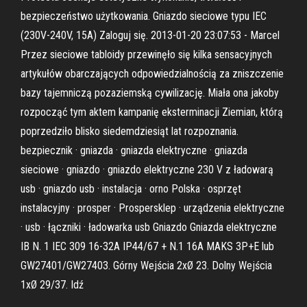
bezpieczeństwo użytkowania. Gniazdo sieciowe typu IEC
(230V-240V, 15A) Zaloguj się. 2013-01-20 23:07:53 - Marcel
Przez sieciowe tabloidy przewinęło się kilka sensacyjnych
artykułów obarczających odpowiedzialnością za zniszczenie
bazy tajemniczą pozaziemską cywilizację. Miała ona jakoby
rozpocząć tym aktem kampanię eksterminacji Ziemian, którą
poprzedziło blisko siedemdziesiąt lat rozpoznania.
bezpiecznik · gniazda · gniazda elektryczne · gniazda
sieciowe · gniazdo · gniazdo elektryczne 230 V z ładowarą
usb · gniazdo usb · instalacja · orno Polska · osprzęt
instalacyjny · prosper · Prospersklep · urządzenia elektryczne
· usb · łączniki · ładowarka usb Gniazdo Gniazda elektryczne
IB N. 1 IEC 309 16-32A IP44/67 + N.1 16A MAKS 3P+E lub
GW27401/GW27403. Górny Wejścia 2xØ 23. Dolny Wejścia
1xØ 29/37. Idź