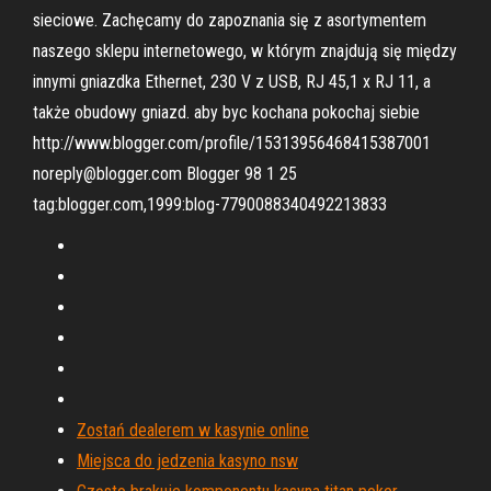
sieciowe. Zachęcamy do zapoznania się z asortymentem
naszego sklepu internetowego, w którym znajdują się między
innymi gniazdka Ethernet, 230 V z USB, RJ 45,1 x RJ 11, a
także obudowy gniazd. aby byc kochana pokochaj siebie
http://www.blogger.com/profile/15313956468415387001
noreply@blogger.com Blogger 98 1 25
tag:blogger.com,1999:blog-7790088340492213833
Zostań dealerem w kasynie online
Miejsca do jedzenia kasyno nsw