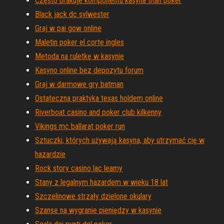
Często brakuje komponentu kasyna titan poker
Black jack dc sylwester
Graj w pai gow online
Maletin poker el corte ingles
Metoda na ruletkę w kasynie
Kasyno online bez depozytu forum
Graj w darmowe gry batman
Ostateczna praktyka texas holdem online
Riverboat casino and poker club kilkenny
Vikings mc ballarat poker run
Sztuczki, których używają kasyna, aby utrzymać cię w
hazardzie
Rock story casino lac leamy
Stany z legalnym hazardem w wieku 18 lat
Szczelinowe strzały dzielone okulary
Szanse na wygranie pieniędzy w kasynie