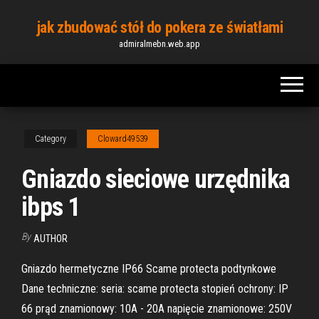
Skip
jak zbudować stół do pokera ze światłami
to
admiralmebn.web.app
the
content
Category
Cloward49539
Gniazdo sieciowe urzędnika
ibps 1
By
AUTHOR
Gniazdo hermetyczne IP66 Scame protecta podtynkowe
Dane techniczne: seria: scame protecta stopień ochrony: IP
66 prąd znamionowy: 10A - 20A napięcie znamionowe: 250V