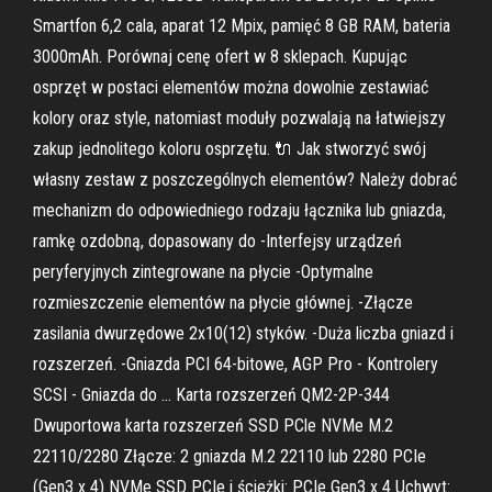
Smartfon 6,2 cala, aparat 12 Mpix, pamięć 8 GB RAM, bateria
3000mAh. Porównaj cenę ofert w 8 sklepach. Kupując
osprzęt w postaci elementów można dowolnie zestawiać
kolory oraz style, natomiast moduły pozwalają na łatwiejszy
zakup jednolitego koloru osprzętu. 🔌 Jak stworzyć swój
własny zestaw z poszczególnych elementów? Należy dobrać
mechanizm do odpowiedniego rodzaju łącznika lub gniazda,
ramkę ozdobną, dopasowany do -Interfejsy urządzeń
peryferyjnych zintegrowane na płycie -Optymalne
rozmieszczenie elementów na płycie głównej. -Złącze
zasilania dwurzędowe 2x10(12) styków. -Duża liczba gniazd i
rozszerzeń. -Gniazda PCI 64-bitowe, AGP Pro - Kontrolery
SCSI - Gniazda do … Karta rozszerzeń QM2-2P-344
Dwuportowa karta rozszerzeń SSD PCle NVMe M.2
22110/2280 Złącze: 2 gniazda M.2 22110 lub 2280 PCIe
(Gen3 x 4) NVMe SSD PCIe i ścieżki: PCIe Gen3 x 4 Uchwyt: