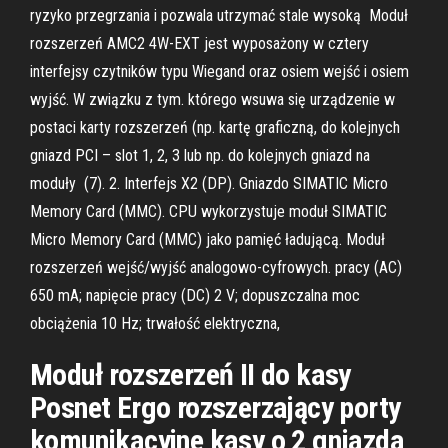
ryzyko przegrzania i pozwala utrzymać stale wysoką Moduł
rozszerzeń AMC2 4W-EXT jest wyposażony w cztery
interfejsy czytników typu Wiegand oraz osiem wejść i osiem
wyjść. W związku z tym. którego wsuwa się urządzenie w
postaci karty rozszerzeń (np. kartę graficzną, do kolejnych
gniazd PCI – slot 1, 2, 3 lub np. do kolejnych gniazd na
moduły (7). 2. Interfejs X2 (DP). Gniazdo SIMATIC Micro
Memory Card (MMC). CPU wykorzystuje moduł SIMATIC
Micro Memory Card (MMC) jako pamięć ładującą. Moduł
rozszerzeń wejść/wyjść analogowo-cyfrowych. pracy (AC)
650 mA; napięcie pracy (DC) 2 V; dopuszczalna moc
obciążenia 10 Hz; trwałość elektryczna,
Moduł rozszerzeń II do kasy
Posnet Ergo rozszerzający porty
komunikacyjne kasy o 2 gniazda