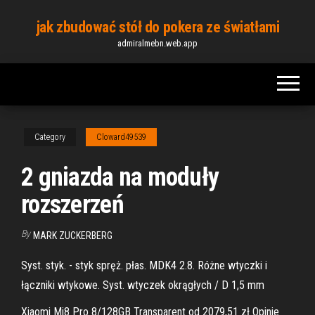
Skip
jak zbudować stół do pokera ze światłami
to
admiralmebn.web.app
the
content
Category
Cloward49539
2 gniazda na moduły
rozszerzeń
By
MARK ZUCKERBERG
Syst. styk. - styk spręż. płas. MDK4 2.8. Różne wtyczki i
łączniki wtykowe. Syst. wtyczek okrągłych / D 1,5 mm
Xiaomi Mi8 Pro 8/128GB Transparent od 2079,51 zł Opinie