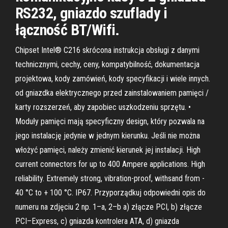
RS232, gniazdo szuflady i
łączność BT/Wifi.
Chipset Intel® C216 skrócona instrukcja obsługi z danymi
technicznymi, cechy, ceny, kompatybilność, dokumentacja
projektowa, kody zamówień, kody specyfikacji i wiele innych.
od gniazdka elektrycznego przed zainstalowaniem pamięci /
karty rozszerzeń, aby zapobiec uszkodzeniu sprzętu. •
Moduły pamięci mają specyficzny design, który pozwala na
jego instalację jedynie w jednym kierunku. Jeśli nie można
włożyć pamięci, należy zmienić kierunek jej instalacji. High
current connectors for up to 400 Ampere applications. High
reliability. Extremely strong, vibration-proof, withsand from -
40 °C to + 100 °C. IP67. Przyporządkuj odpowiedni opis do
numeru na zdjęciu 2 np. 1–a, 2–b a) złącze PCI, b) złącze
PCI–Express, c) gniazda kontrolera ATA, d) gniazda