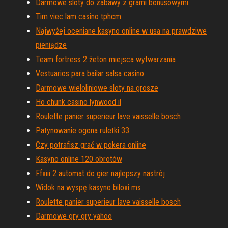
Darmowe sloty do zabawy z grami bonusowymi
Tim viec lam casino tphcm
Najwyżej oceniane kasyno online w usa na prawdziwe
pieniądze
Team fortress 2 żeton miejsca wytwarzania
Vestuarios para bailar salsa casino
Darmowe wieloliniowe sloty na grosze
Ho chunk casino lynwood il
Roulette panier superieur lave vaisselle bosch
Patynowanie ogona ruletki 33
Czy potrafisz grać w pokera online
Kasyno online 120 obrotów
Ffxiii 2 automat do gier najlepszy nastrój
Widok na wyspę kasyno biloxi ms
Roulette panier superieur lave vaisselle bosch
Darmowe gry gry yahoo