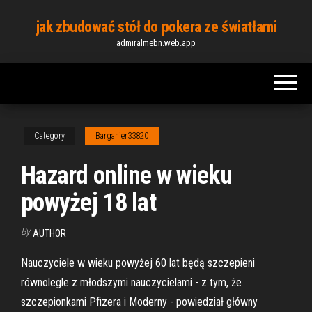
Skip
jak zbudować stół do pokera ze światłami
to
admiralmebn.web.app
the
content
Category
Barganier33820
Hazard online w wieku
powyżej 18 lat
By
AUTHOR
Nauczyciele w wieku powyżej 60 lat będą szczepieni
równolegle z młodszymi nauczycielami - z tym, że
szczepionkami Pfizera i Moderny - powiedział główny