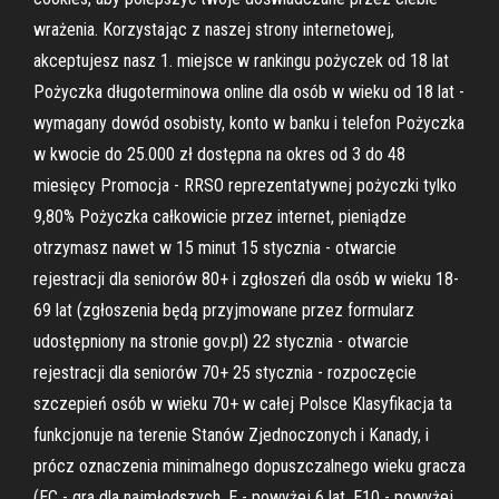
wrażenia. Korzystając z naszej strony internetowej,
akceptujesz nasz 1. miejsce w rankingu pożyczek od 18 lat
Pożyczka długoterminowa online dla osób w wieku od 18 lat -
wymagany dowód osobisty, konto w banku i telefon Pożyczka
w kwocie do 25.000 zł dostępna na okres od 3 do 48
miesięcy Promocja - RRSO reprezentatywnej pożyczki tylko
9,80% Pożyczka całkowicie przez internet, pieniądze
otrzymasz nawet w 15 minut 15 stycznia - otwarcie
rejestracji dla seniorów 80+ i zgłoszeń dla osób w wieku 18-
69 lat (zgłoszenia będą przyjmowane przez formularz
udostępniony na stronie gov.pl) 22 stycznia - otwarcie
rejestracji dla seniorów 70+ 25 stycznia - rozpoczęcie
szczepień osób w wieku 70+ w całej Polsce Klasyfikacja ta
funkcjonuje na terenie Stanów Zjednoczonych i Kanady, i
prócz oznaczenia minimalnego dopuszczalnego wieku gracza
(EC - gra dla najmłodszych, E - powyżej 6 lat, E10 - powyżej