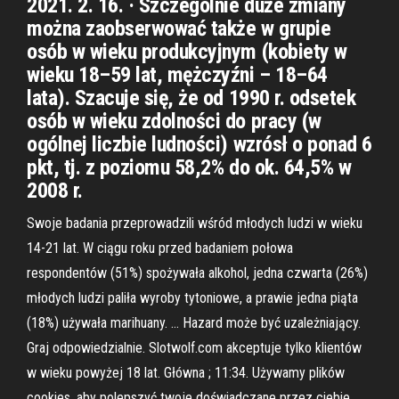
2021. 2. 16. · Szczególnie duże zmiany
można zaobserwować także w grupie
osób w wieku produkcyjnym (kobiety w
wieku 18–59 lat, mężczyźni – 18–64
lata). Szacuje się, że od 1990 r. odsetek
osób w wieku zdolności do pracy (w
ogólnej liczbie ludności) wzrósł o ponad 6
pkt, tj. z poziomu 58,2% do ok. 64,5% w
2008 r.
Swoje badania przeprowadzili wśród młodych ludzi w wieku
14-21 lat. W ciągu roku przed badaniem połowa
respondentów (51%) spożywała alkohol, jedna czwarta (26%)
młodych ludzi paliła wyroby tytoniowe, a prawie jedna piąta
(18%) używała marihuany. … Hazard może być uzależniający.
Graj odpowiedzialnie. Slotwolf.com akceptuje tylko klientów
w wieku powyżej 18 lat. Główna ; 11:34. Używamy plików
cookies, aby polepszyć twoje doświadczane przez ciebie