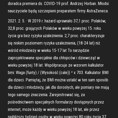
doradca premiera ds. COVID-19 prof. Andrzej Horban. Młodsi
nauczyciele będą szczepieni preparatem firmy AstraZeneca.
2021. 2. 5. · W 2019 r. hazard uprawiało 37,1 proc. Polaków,
32,8 proc. grających Polaków w wieku powyżej 15. roku
życia gra bez ryzyka uzależnienia. 2,7 proc. charakteryzuje
się niskim poziomem ryzyka uzależnienia, (18-24 lat) niż
wśród młodzieży w wieku 15-17 lat To narzędzie
zaprojektowane specjalnie dla chłopców i dziewcząt w
wieku powyżej 18 lat. Współpracuje ze wzorem kalkulator
bmi: Waga (funty) / (Wysokość (cale)) ² x 703. Kalkulator BMI
dla dzieci. Pamiętaj, że BMI można ustalić w ten sam sposób
dla dzieci i młodzieży, jak dla dorosłych, ale pomiary nie mają
tego samego znaczenia. Zarejestrować się, za
pośrednictwem specjalnych formularzy dostępnych przez
internet, może każdy w wieku powyżej 18 lat, ale przez
najbliższy tydzień osoby w wieku powyżej 80 roku życia 37