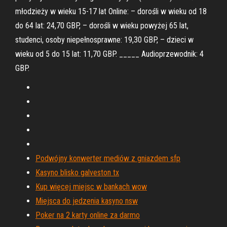
młodzieży w wieku 15-17 lat Online: – dorośli w wieku od 18
do 64 lat: 24,70 GBP, – dorośli w wieku powyżej 65 lat,
studenci, osoby niepełnosprawne: 19,30 GBP, – dzieci w
wieku od 5 do 15 lat: 11,70 GBP. _____ Audioprzewodnik: 4
GBP.
Podwójny konwerter mediów z gniazdem sfp
Kasyno blisko galveston tx
Kup więcej miejsc w bankach wow
Miejsca do jedzenia kasyno nsw
Poker na 2 karty online za darmo