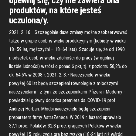
upewnij się, czy nie zawiera ona
produktów, na które jesteś
uczulona/y.
2021. 2. 16. · Szczególnie duże zmiany można zaobserwować
także w grupie osób w wieku produkcyjnym (kobiety w wieku
18–59 lat, mężczyźni – 18–64 lata). Szacuje się, że od 1990
r. odsetek osób w wieku zdolności do pracy (w ogólnej
liczbie ludności) wzrósł o ponad 6 pkt, tj. z poziomu 58,2% do
ok. 64,5% w 2008 r. 2021. 2. 3. · Nauczyciele w wieku
powyżej 60 lat będą szczepieni równolegle z młodszymi
nauczycielami - z tym, że szczepionkami Pfizera i Moderny -
powiedział główny doradca premiera ds. COVID-19 prof.
Andrzej Horban. Młodsi nauczyciele będą szczepieni
preparatem firmy AstraZeneca. W 2019 r. hazard uprawiało
37,1 proc. Polaków, 32,8 proc. grających Polaków w wieku
powyżej 15. roku życia gra bez ryzyka (18-24 lat) niż wśród